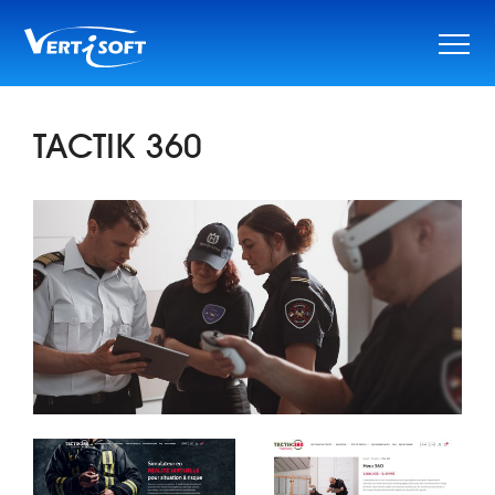
Skip
to
content
TACTIK 360