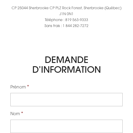
CP 25044 Sherbrooke CP PLZ Rock Forest, Sherbrooke (Québec)
J1N 0N1
Téléphone : 819 563-9333
Sans frais : 1 844 282-7272
DEMANDE
D’INFORMATION
*
Prénom
*
Nom