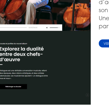
d’a
son
Une
par
VIS