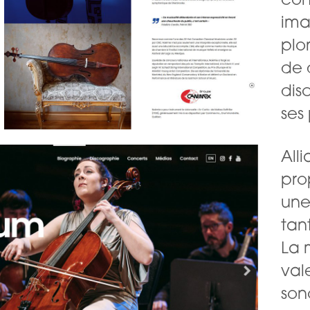
con
ima
plo
de 
dis
ses
Alli
pro
une
tan
La 
val
son