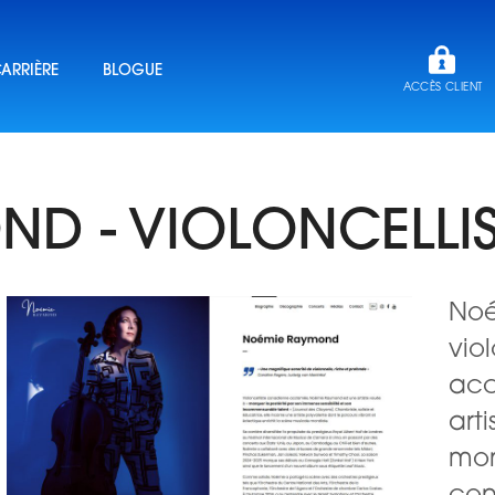
ARRIÈRE
BLOGUE
ACCÈS CLIENT
D - VIOLONCELLIS
Noé
vio
acc
art
mon