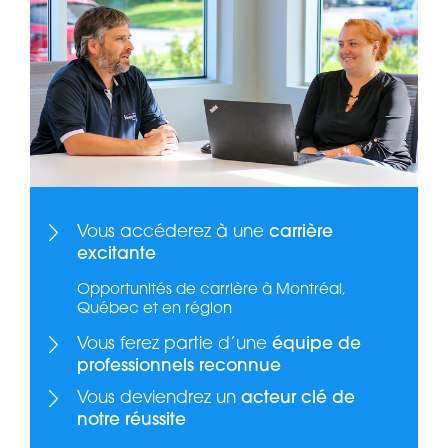
Vous accéderez à une
carrière
excitante
Opportunités de carrière à Montréal,
Québec et en région
Vous ferez partie d’une
équipe de
professionnels reconnue
Vous deviendrez un
acteur clé de
notre réussite