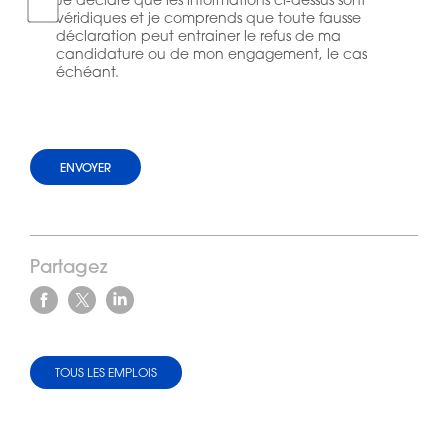
Je déclare que les informations ci-dessus sont
véridiques et je comprends que toute fausse
déclaration peut entrainer le refus de ma
candidature ou de mon engagement, le cas
échéant.
Partagez
Facebook
X
Linkedin
TOUS LES EMPLOIS