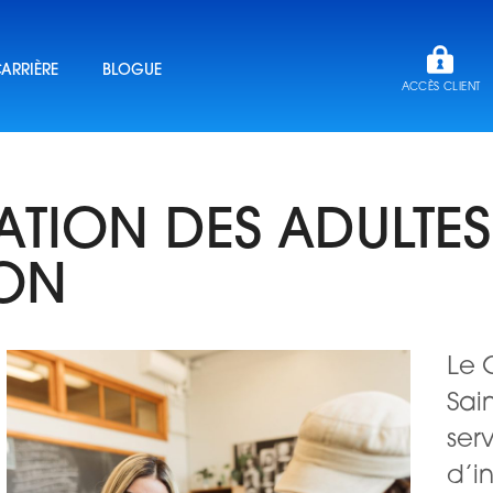
ARRIÈRE
BLOGUE
ACCÈS CLIENT
TION DES ADULTES 
TON
Le 
Sai
ser
d’i