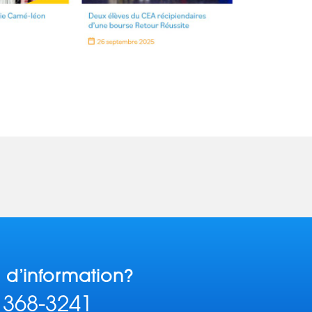
 d’information?
 368-3241