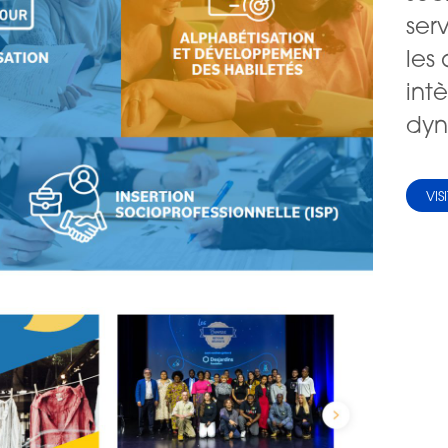
ser
les 
int
dyn
VIS