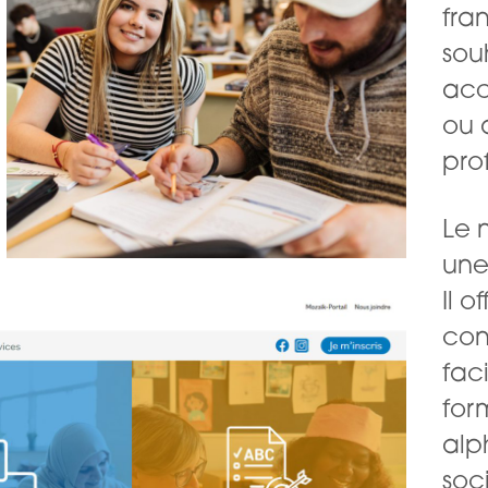
fra
sou
acq
ou 
pro
Le 
une
Il
of
con
fac
for
alp
soc