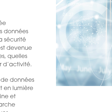
née
es données
a sécurité
 est devenue
s, quelles
r d’activité.
es de données
t en lumière
ine et
arche