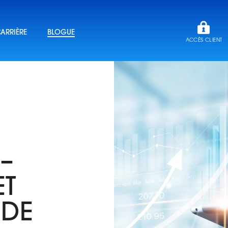
ARRIÈRE
BLOGUE
ACCÈS CLIENT
–
ET
 DE