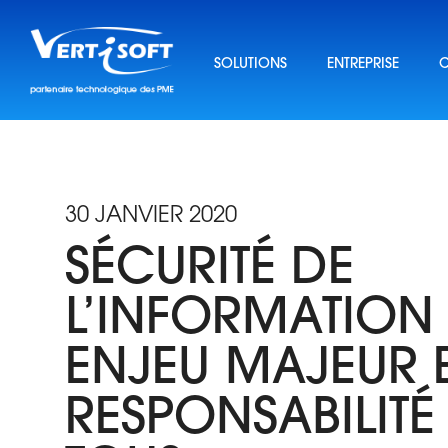
Skip
to
content
SOLUTIONS
ENTREPRISE
C
30 JANVIER 2020
SÉCURITÉ DE
L’INFORMATION 
ENJEU MAJEUR 
RESPONSABILITÉ