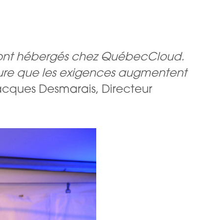
on sont hébergés chez QuébecCloud.
sure que les exigences augmentent
Jacques Desmarais, Directeur