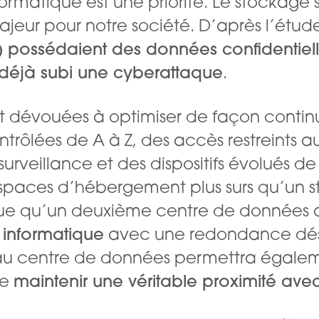
ormatique est une priorité. Le stockage 
ajeur pour notre société. D’après l’étud
) possédaient des données confidentielles
t déjà subi une cyberattaque
.
nt dévouées à optimiser de façon conti
ntrôlées de A à Z, des accès restreints aux
urveillance et des dispositifs évolués de
espaces d’hébergement plus surs qu’un 
ique qu’un deuxième centre de données 
 informatique
avec une redondance désor
veau centre de données permettra égalem
de
maintenir une véritable proximité avec