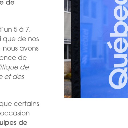
re de
d’un 5 à 7,
i que de nos
, nous avons
sence de
itique de
e et des
que certains
e occasion
équipes de