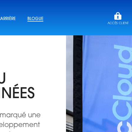
ARRIÈRE
BLOGUE
ACCÈS CLIENT
U
NNÉES
s marqué une
veloppement