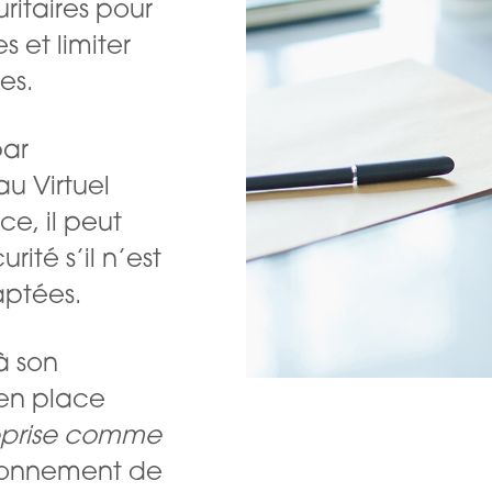
ritaires pour
s et limiter
es.
par
u Virtuel
nce, il peut
ité s’il n’est
aptées.
à son
e en place
reprise comme
ronnement de